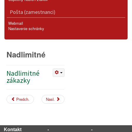
Pošta (zamestnanci)
Webmail
Nastavenie schránky
Nadlimitné
Nadlimitné
zákazky
Predch.
Nasl.
Kontakt
-
-